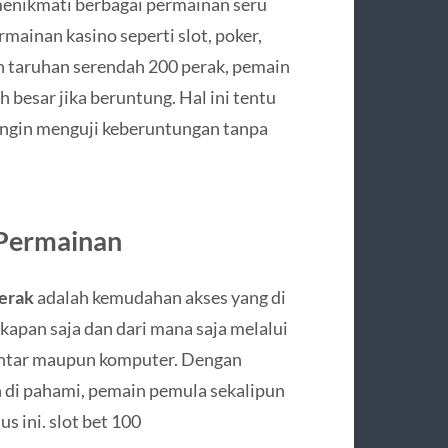
menikmati berbagai permainan seru
mainan kasino seperti slot, poker,
n taruhan serendah 200 perak, pemain
besar jika beruntung. Hal ini tentu
 ingin menguji keberuntungan tanpa
 Permainan
Perak
adalah kemudahan akses yang di
kapan saja dan dari mana saja melalui
 pintar maupun komputer. Dengan
di pahami, pemain pemula sekalipun
s ini. slot bet 100