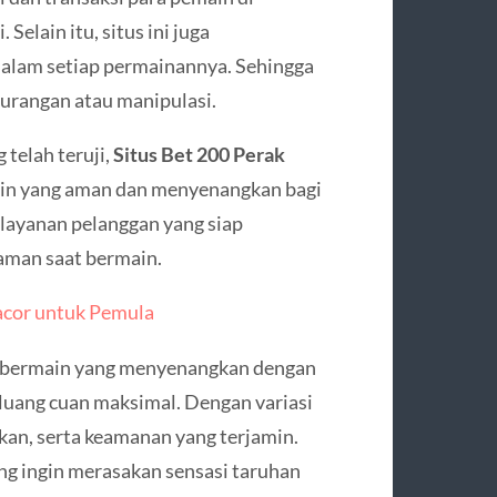
 Selain itu, situs ini juga
dalam setiap permainannya. Sehingga
curangan atau manipulasi.
telah teruji,
Situs Bet 200 Perak
in yang aman dan menyenangkan bagi
layanan pelanggan yang siap
aman saat bermain.
acor untuk Pemula
n bermain yang menyenangkan dengan
uang cuan maksimal. Dengan variasi
an, serta keamanan yang terjamin.
yang ingin merasakan sensasi taruhan