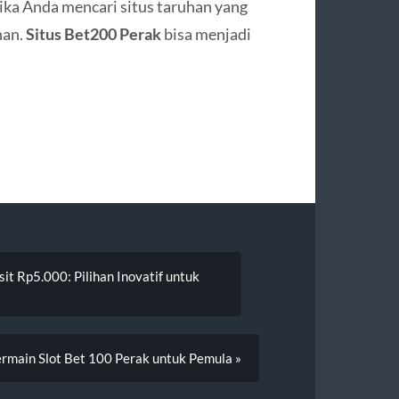
ika Anda mencari situs taruhan yang
nan.
Situs Bet200 Perak
bisa menjadi
 Rp5.000: Pilihan Inovatif untuk
rmain Slot Bet 100 Perak untuk Pemula »