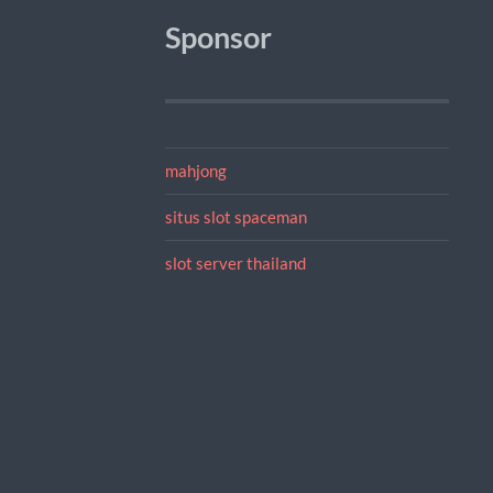
Sponsor
mahjong
situs slot spaceman
slot server thailand