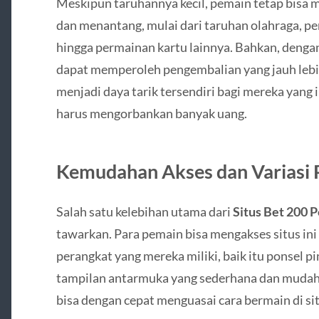
Meskipun taruhannya kecil, pemain tetap bisa 
dan menantang, mulai dari taruhan olahraga, per
hingga permainan kartu lainnya. Bahkan, denga
dapat memperoleh pengembalian yang jauh lebih 
menjadi daya tarik tersendiri bagi mereka yang
harus mengorbankan banyak uang.
Kemudahan Akses dan Variasi
Salah satu kelebihan utama dari
Situs Bet 200 
tawarkan. Para pemain bisa mengakses situs ini 
perangkat yang mereka miliki, baik itu ponsel
tampilan antarmuka yang sederhana dan mudah 
bisa dengan cepat menguasai cara bermain di situ