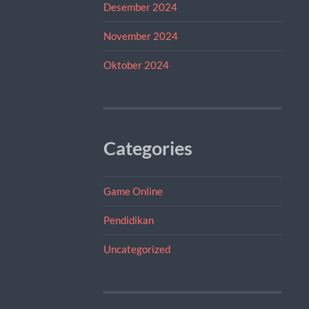
Desember 2024
November 2024
Oktober 2024
Categories
Game Online
Pendidikan
Uncategorized