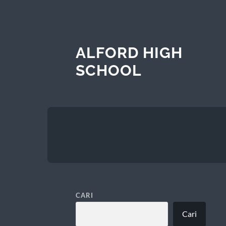
ALFORD HIGH
SCHOOL
CARI
Cari