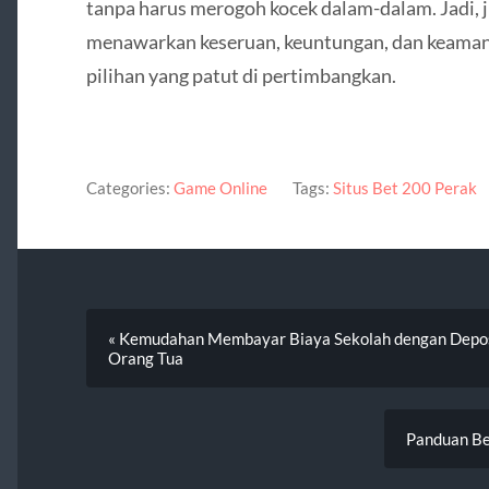
tanpa harus merogoh kocek dalam-dalam. Jadi, j
menawarkan keseruan, keuntungan, dan keama
pilihan yang patut di pertimbangkan.
Categories:
Game Online
Tags:
Situs Bet 200 Perak
« Kemudahan Membayar Biaya Sekolah dengan Deposit
Orang Tua
Panduan Be