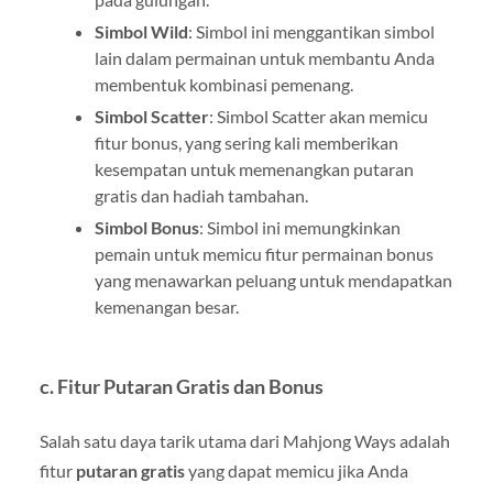
Simbol Wild
: Simbol ini menggantikan simbol
lain dalam permainan untuk membantu Anda
membentuk kombinasi pemenang.
Simbol Scatter
: Simbol Scatter akan memicu
fitur bonus, yang sering kali memberikan
kesempatan untuk memenangkan putaran
gratis dan hadiah tambahan.
Simbol Bonus
: Simbol ini memungkinkan
pemain untuk memicu fitur permainan bonus
yang menawarkan peluang untuk mendapatkan
kemenangan besar.
c. Fitur Putaran Gratis dan Bonus
Salah satu daya tarik utama dari Mahjong Ways adalah
fitur
putaran gratis
yang dapat memicu jika Anda