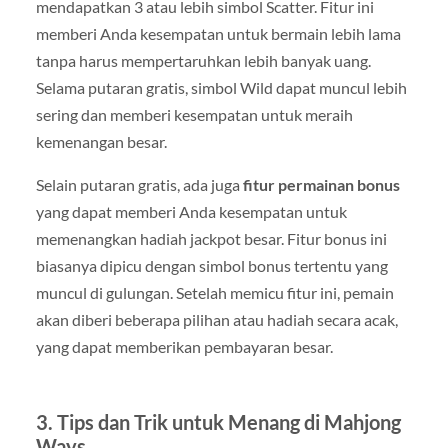
mendapatkan 3 atau lebih simbol Scatter. Fitur ini
memberi Anda kesempatan untuk bermain lebih lama
tanpa harus mempertaruhkan lebih banyak uang.
Selama putaran gratis, simbol Wild dapat muncul lebih
sering dan memberi kesempatan untuk meraih
kemenangan besar.
Selain putaran gratis, ada juga
fitur permainan bonus
yang dapat memberi Anda kesempatan untuk
memenangkan hadiah jackpot besar. Fitur bonus ini
biasanya dipicu dengan simbol bonus tertentu yang
muncul di gulungan. Setelah memicu fitur ini, pemain
akan diberi beberapa pilihan atau hadiah secara acak,
yang dapat memberikan pembayaran besar.
3. Tips dan Trik untuk Menang di Mahjong
Ways