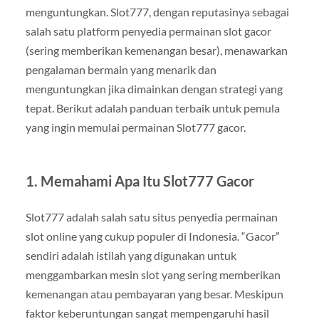
menguntungkan. Slot777, dengan reputasinya sebagai
salah satu platform penyedia permainan slot gacor
(sering memberikan kemenangan besar), menawarkan
pengalaman bermain yang menarik dan
menguntungkan jika dimainkan dengan strategi yang
tepat. Berikut adalah panduan terbaik untuk pemula
yang ingin memulai permainan Slot777 gacor.
1.
Memahami Apa Itu Slot777 Gacor
Slot777 adalah salah satu situs penyedia permainan
slot online yang cukup populer di Indonesia. “Gacor”
sendiri adalah istilah yang digunakan untuk
menggambarkan mesin slot yang sering memberikan
kemenangan atau pembayaran yang besar. Meskipun
faktor keberuntungan sangat mempengaruhi hasil