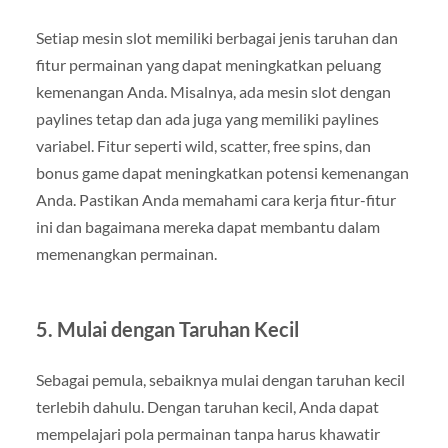
Setiap mesin slot memiliki berbagai jenis taruhan dan
fitur permainan yang dapat meningkatkan peluang
kemenangan Anda. Misalnya, ada mesin slot dengan
paylines tetap dan ada juga yang memiliki paylines
variabel. Fitur seperti wild, scatter, free spins, dan
bonus game dapat meningkatkan potensi kemenangan
Anda. Pastikan Anda memahami cara kerja fitur-fitur
ini dan bagaimana mereka dapat membantu dalam
memenangkan permainan.
5.
Mulai dengan Taruhan Kecil
Sebagai pemula, sebaiknya mulai dengan taruhan kecil
terlebih dahulu. Dengan taruhan kecil, Anda dapat
mempelajari pola permainan tanpa harus khawatir