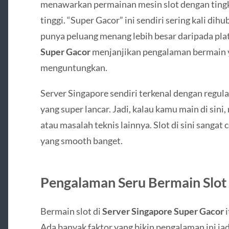
menawarkan permainan mesin slot dengan ting
tinggi. “Super Gacor” ini sendiri sering kali d
punya peluang menang lebih besar daripada plat
Super Gacor
menjanjikan pengalaman bermain ya
menguntungkan.
Server Singapore sendiri terkenal dengan regula
yang super lancar. Jadi, kalau kamu main di sini
atau masalah teknis lainnya. Slot di sini sang
yang smooth banget.
Pengalaman Seru Bermain Slot 
Bermain slot di
Server Singapore Super Gacor
i
Ada banyak faktor yang bikin pengalaman ini jad