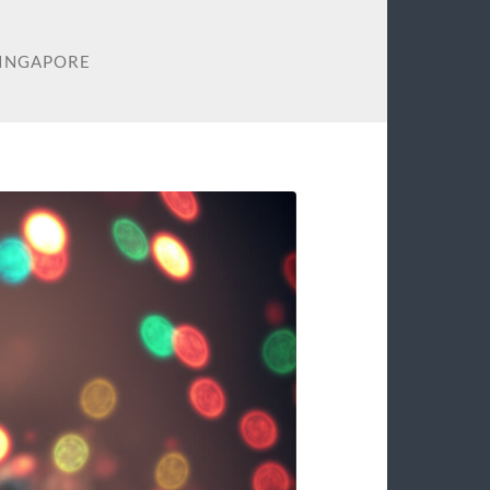
SINGAPORE