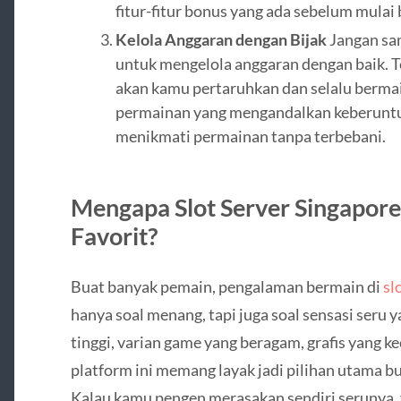
fitur-fitur bonus yang ada sebelum mulai
Kelola Anggaran dengan Bijak
Jangan sa
untuk mengelola anggaran dengan baik. 
akan kamu pertaruhkan dan selalu bermain
permainan yang mengandalkan keberuntun
menikmati permainan tanpa terbebani.
Mengapa Slot Server Singapore
Favorit?
Buat banyak pemain, pengalaman bermain di
sl
hanya soal menang, tapi juga soal sensasi seru
tinggi, varian game yang beragam, grafis yang k
platform ini memang layak jadi pilihan utama bu
Kalau kamu pengen merasakan sendiri serunya, 