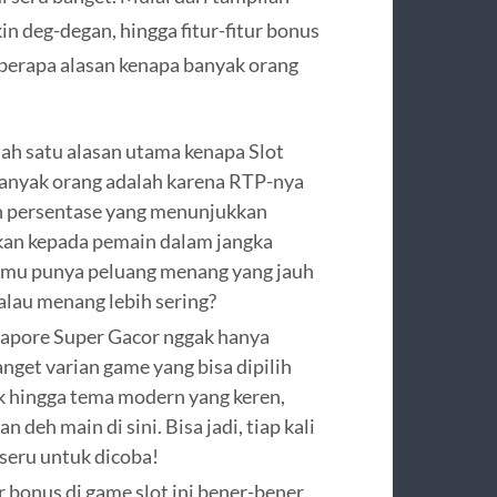
in deg-degan, hingga fitur-fitur bonus
eberapa alasan kenapa banyak orang
ah satu alasan utama kenapa Slot
banyak orang adalah karena RTP-nya
lah persentase yang menunjukkan
kan kepada pemain dalam jangka
kamu punya peluang menang yang jauh
kalau menang lebih sering?
gapore Super Gacor nggak hanya
anget varian game yang bisa dipilih
ik hingga tema modern yang keren,
deh main di sini. Bisa jadi, tiap kali
seru untuk dicoba!
r bonus di game slot ini bener-bener