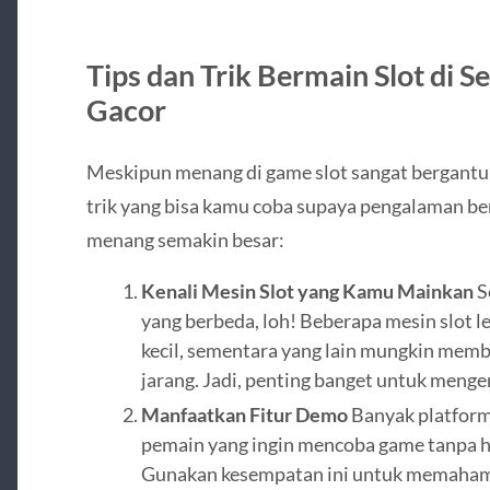
Tips dan Trik Bermain Slot di S
Gacor
Meskipun menang di game slot sangat bergantu
trik yang bisa kamu coba supaya pengalaman be
menang semakin besar:
Kenali Mesin Slot yang Kamu Mainkan
S
yang berbeda, loh! Beberapa mesin slot
kecil, sementara yang lain mungkin mem
jarang. Jadi, penting banget untuk meng
Manfaatkan Fitur Demo
Banyak platform
pemain yang ingin mencoba game tanpa 
Gunakan kesempatan ini untuk memahami