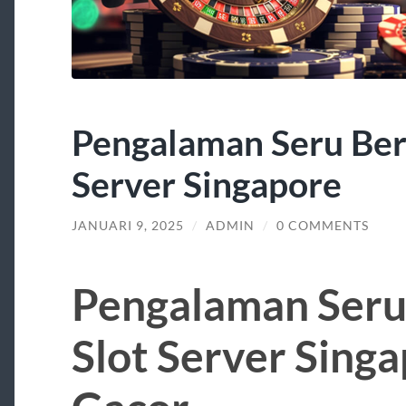
Pengalaman Seru Ber
Server Singapore
JANUARI 9, 2025
/
ADMIN
/
0 COMMENTS
Pengalaman Seru
Slot Server Sing