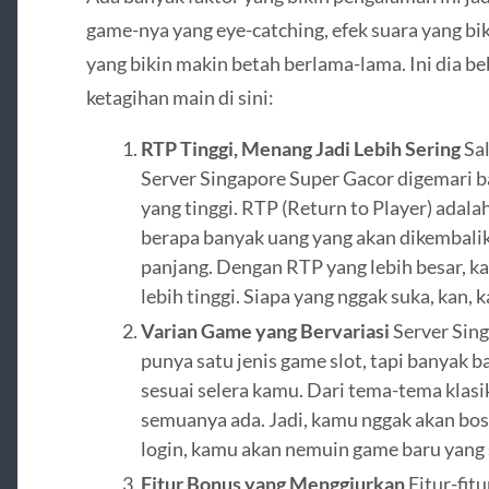
game-nya yang eye-catching, efek suara yang bik
yang bikin makin betah berlama-lama. Ini dia b
ketagihan main di sini:
RTP Tinggi, Menang Jadi Lebih Sering
Sal
Server Singapore Super Gacor digemari 
yang tinggi. RTP (Return to Player) ada
berapa banyak uang yang akan dikembali
panjang. Dengan RTP yang lebih besar, 
lebih tinggi. Siapa yang nggak suka, kan, 
Varian Game yang Bervariasi
Server Sin
punya satu jenis game slot, tapi banyak b
sesuai selera kamu. Dari tema-tema klas
semuanya ada. Jadi, kamu nggak akan bosan 
login, kamu akan nemuin game baru yang 
Fitur Bonus yang Menggiurkan
Fitur-fitu