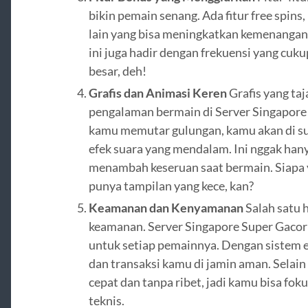
bikin pemain senang. Ada fitur free spins,
lain yang bisa meningkatkan kemenangan
ini juga hadir dengan frekuensi yang cuk
besar, deh!
Grafis dan Animasi Keren
Grafis yang ta
pengalaman bermain di Server Singapore 
kamu memutar gulungan, kamu akan di su
efek suara yang mendalam. Ini nggak hanya
menambah keseruan saat bermain. Siapa 
punya tampilan yang kece, kan?
Keamanan dan Kenyamanan
Salah satu 
keamanan. Server Singapore Super Gacor
untuk setiap pemainnya. Dengan sistem en
dan transaksi kamu di jamin aman. Selain
cepat dan tanpa ribet, jadi kamu bisa fo
teknis.