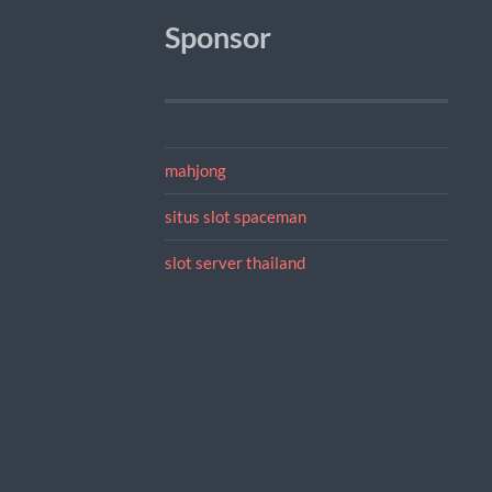
Sponsor
mahjong
situs slot spaceman
slot server thailand