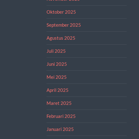
Oktober 2025
September 2025
Agustus 2025
Juli 2025
Juni 2025
Mei 2025
April 2025
Maret 2025
Februari 2025
Januari 2025