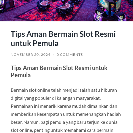
Tips Aman Bermain Slot Resmi
untuk Pemula
NOVEMBER 20, 2024
/
0 COMMENTS
Tips Aman Bermain Slot Resmi untuk
Pemula
Bermain slot online telah menjadi salah satu hiburan
digital yang populer di kalangan masyarakat.
Permainan ini menarik karena mudah dimainkan dan
memberikan kesempatan untuk memenangkan hadiah
besar. Namun, bagi pemula yang baru terjun ke dunia
slot online, penting untuk memahami cara bermain