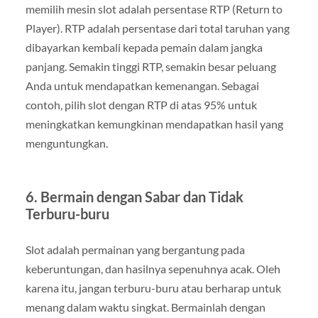
memilih mesin slot adalah persentase RTP (Return to
Player). RTP adalah persentase dari total taruhan yang
dibayarkan kembali kepada pemain dalam jangka
panjang. Semakin tinggi RTP, semakin besar peluang
Anda untuk mendapatkan kemenangan. Sebagai
contoh, pilih slot dengan RTP di atas 95% untuk
meningkatkan kemungkinan mendapatkan hasil yang
menguntungkan.
6. Bermain dengan Sabar dan Tidak
Terburu-buru
Slot adalah permainan yang bergantung pada
keberuntungan, dan hasilnya sepenuhnya acak. Oleh
karena itu, jangan terburu-buru atau berharap untuk
menang dalam waktu singkat. Bermainlah dengan