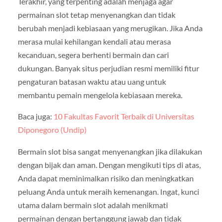
Terakhir, yang terpenting adalah menjaga agar
permainan slot tetap menyenangkan dan tidak
berubah menjadi kebiasaan yang merugikan. Jika Anda
merasa mulai kehilangan kendali atau merasa
kecanduan, segera berhenti bermain dan cari
dukungan. Banyak situs perjudian resmi memiliki fitur
pengaturan batasan waktu atau uang untuk
membantu pemain mengelola kebiasaan mereka.
Baca juga:
10 Fakultas Favorit Terbaik di Universitas
Diponegoro (Undip)
Bermain slot bisa sangat menyenangkan jika dilakukan
dengan bijak dan aman. Dengan mengikuti tips di atas,
Anda dapat meminimalkan risiko dan meningkatkan
peluang Anda untuk meraih kemenangan. Ingat, kunci
utama dalam bermain slot adalah menikmati
permainan dengan bertanggung jawab dan tidak