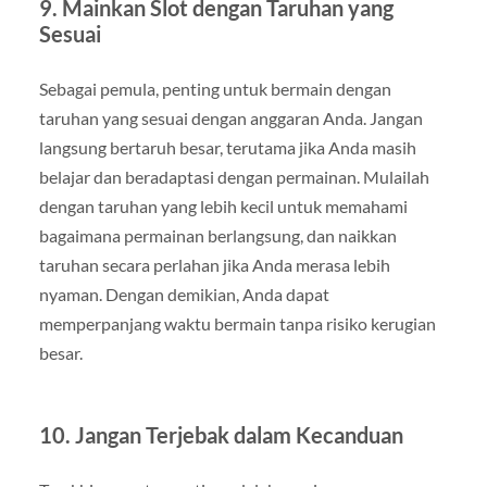
9. Mainkan Slot dengan Taruhan yang
Sesuai
Sebagai pemula, penting untuk bermain dengan
taruhan yang sesuai dengan anggaran Anda. Jangan
langsung bertaruh besar, terutama jika Anda masih
belajar dan beradaptasi dengan permainan. Mulailah
dengan taruhan yang lebih kecil untuk memahami
bagaimana permainan berlangsung, dan naikkan
taruhan secara perlahan jika Anda merasa lebih
nyaman. Dengan demikian, Anda dapat
memperpanjang waktu bermain tanpa risiko kerugian
besar.
10. Jangan Terjebak dalam Kecanduan