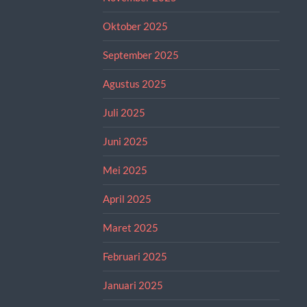
Oktober 2025
September 2025
Agustus 2025
Juli 2025
Juni 2025
Mei 2025
April 2025
Maret 2025
Februari 2025
Januari 2025