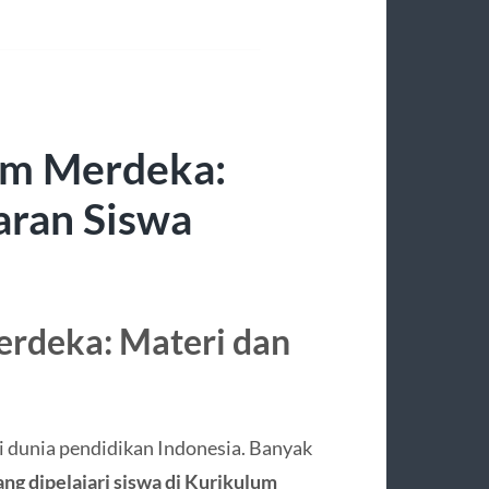
um Merdeka:
aran Siswa
rdeka: Materi dan
i dunia pendidikan Indonesia. Banyak
ang dipelajari siswa di Kurikulum