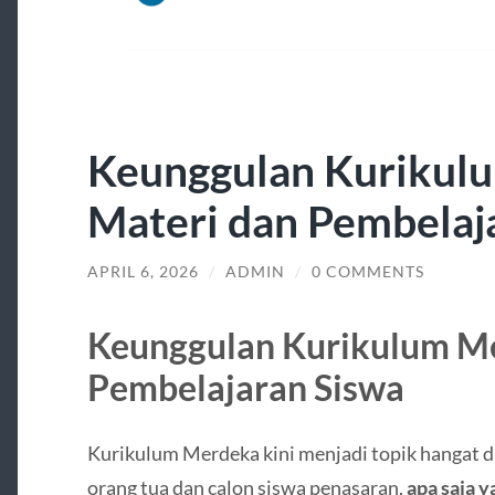
Keunggulan Kurikul
Materi dan Pembelaj
APRIL 6, 2026
/
ADMIN
/
0 COMMENTS
Keunggulan Kurikulum Me
Pembelajaran Siswa
Kurikulum Merdeka kini menjadi topik hangat d
orang tua dan calon siswa penasaran,
apa saja y