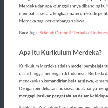
Merdeka
dan apa keunggulannya dibanding kuri
membahas secara lengkap materi, metode pembe
Merdeka bagi perkembangan siswa.
Baca Juga:
Sekolah Otomotif Terbaik di Indone
Apa Itu Kurikulum Merdeka?
Kurikulum Merdeka adalah
model pembelajaran
dasar hingga menengah di Indonesia. Berbeda da
menekankan
kemandirian belajar siswa
, kemamp
Dengan pendekatan ini, siswa tidak hanya meng
mengaplikasikan pengetahuan dalam kehidupan
Selain itu, Kurikulum baru ini memungkinkan 